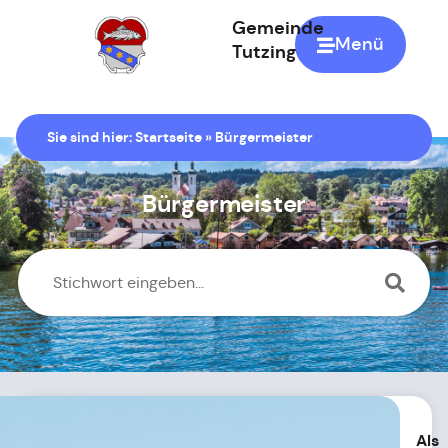
Gemeinde
Menü
Tutzing
Zur Startseite
Sie sind hier:
Startseite
»
Bürgermeister
Bürgermeister
Als