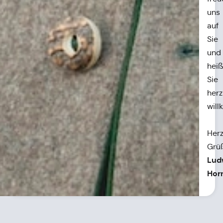
uns
auf
Sie
und
hei
Sie
herz
wil
Herz
Grü
Lud
Hor