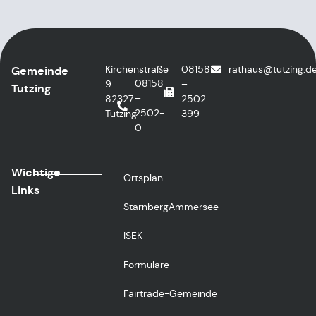
Kirchenstraße
08158
@suahtar
ed.gniztu
Gemeinde
08158
9
–
Tutzing
–
82327
2502-
2502-
Tutzing
399
0
Wichtige
Ortsplan
Links
StarnbergAmmersee
ISEK
Formulare
Fairtrade-Gemeinde