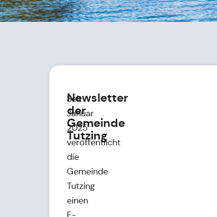
Newsletter
Seit
der
Januar
Gemeinde
2025
Tutzing
veröffentlicht
die
Gemeinde
Tutzing
einen
E-