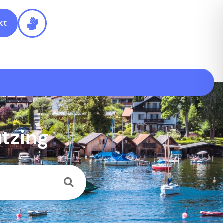
kt
tzing