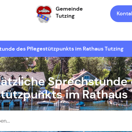
Gemeinde
Konta
Tutzing
Zur Startseite
tunde des Pflegestützpunkts im Rathaus Tutzing
ätzliche Sprechstunde
stützpunkts im Rathaus 