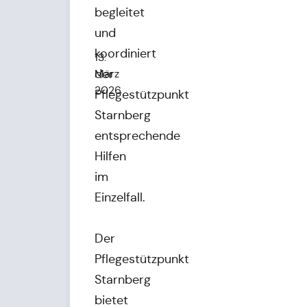
begleitet
und
koordiniert
13.
der
März
2026
Pflegestützpunkt
Starnberg
entsprechende
Hilfen
im
Einzelfall.
Der
Pflegestützpunkt
Starnberg
bietet