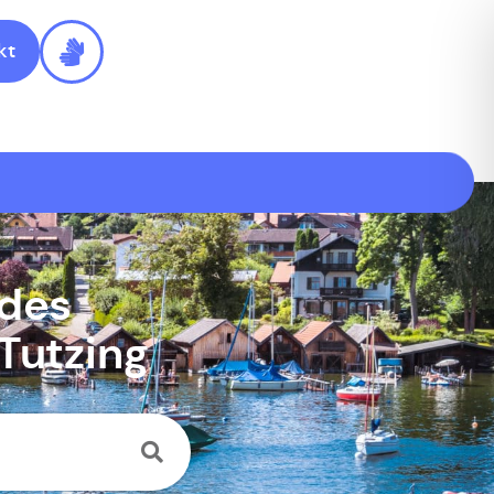
kt
 des
Tutzing