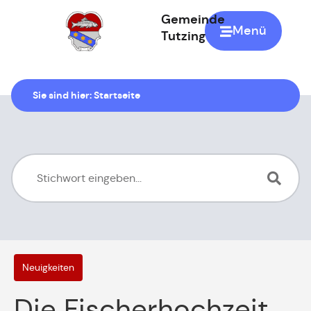
Gemeinde
Menü
Tutzing
Zur Startseite
Sie sind hier:
Startseite
Neuigkeiten
Die Fischerhochzeit