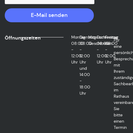
E-Mail senden
Montag
Dienstag
Mittwoch
Donnerstag
Freitag
Öffnungszeiten
Für
08:00
08:00
Geschlossen
08:00
08:00
eine
-
-
-
-
persönlic
12:00
12:00
12:00
12:00
Besprech
Uhr
Uhr
Uhr
Uhr
mit
und
Ihrem
14:00
zuständig
-
Sachbearb
18:00
im
Uhr
Rathaus
vereinbar
Sie
bitte
einen
Termin