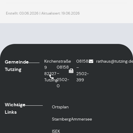
Erstellt: 03.06.2026 | Aktualisiert: 19.06.2026
Kirchenstraße
08158
rathaus
@tutzing.d
Gemeinde
08158
9
–
Tutzing
–
82327
2502-
2502-
Tutzing
399
0
Wichtige
Ortsplan
Links
StarnbergAmmersee
ISEK