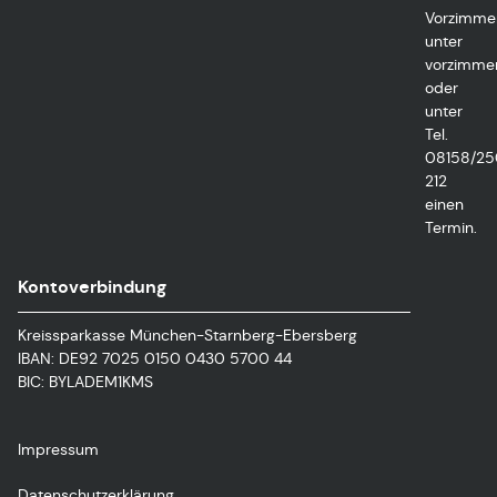
Vorzimme
unter
vorzimmer
oder
unter
Tel.
08158/25
212
einen
Termin.
Kontoverbindung
Kreissparkasse München-Starnberg-Ebersberg
IBAN: DE92 7025 0150 0430 5700 44
BIC: BYLADEM1KMS
Impressum
Datenschutzerklärung